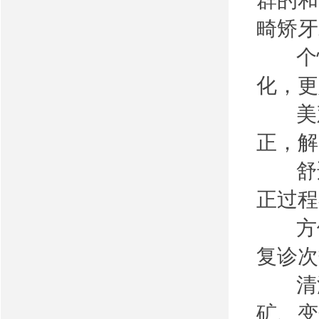
群的和
畸矫牙
个性
化，更
美观
正，
舒适
正过
方便
复诊次
清洁
矿、