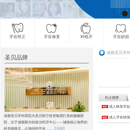
牙齿矫正
牙齿修复
种植牙
牙齿缺损
成都圣贝牙
圣贝品牌
更多项目
成人畸形牙如
成都圣贝牙科医院为圣贝医疗投资集团打造的旗舰医
成人牙齿错颌
院，位于成都新兴的政治经济中心——城南核心地带的
科华南路北，占地6000平米……
【详细】