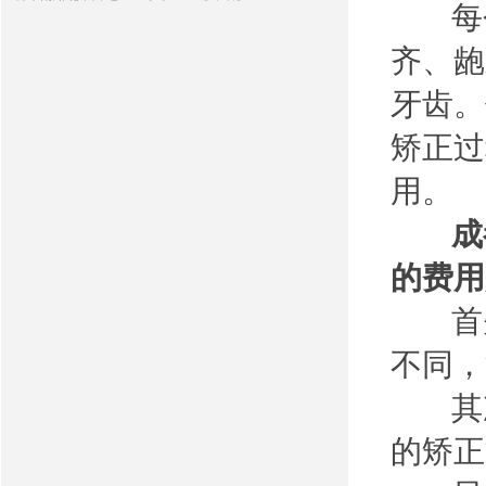
每个
齐、龅
牙齿。
矫正过
用。
成
的费用
首先
不同，
其次
的矫正