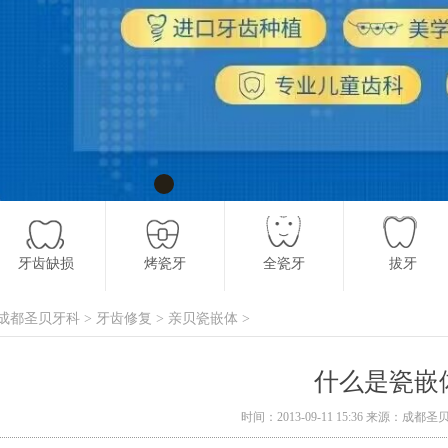
牙齿缺损
烤瓷牙
全瓷牙
拔牙
成都圣贝牙科
>
牙齿修复
>
亲贝瓷嵌体
>
什么是瓷嵌
时间：2013-09-11 15:36 来源：成