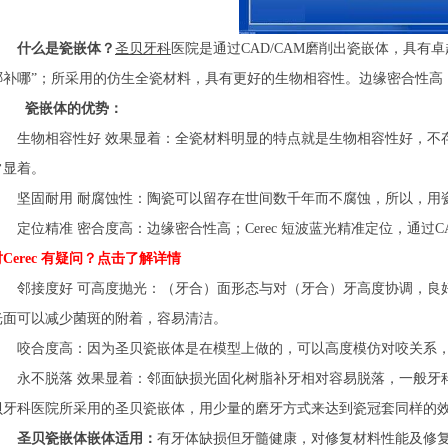
什么是瓷嵌体？
圣贝牙科
医院是通过CAD/CAM磨削出瓷嵌体，具有卓越
哪补哪”；所采用的仿生全瓷材料，具有更好的生物相容性。边缘密合性高
瓷嵌体的优势：
生物相容性好 效果显着：全瓷材料明显的特点就是生物相容性好，不存
常显着。
坚固耐用 耐腐蚀性：陶瓷可以留存在世间数千年而不腐蚀，所以，用
定位精准 密合度高：边缘密合性高；Cerec 短波蓝光精准定位，通过C
对Cerec 有疑问？点击了解详情
邻接度好 可高度抛光：（牙合）面形态与对（牙合）牙高度协调，良好
光面可以减少菌斑的附着，容易清洁。
咬合度高：因为圣贝瓷嵌体是在模型上做的，可以高度模仿对咬关系，
永不脱落 效果显着：邻面缺损光固化树脂补牙相对容易脱落，一般牙科
贝牙科医院所采用的圣贝瓷嵌体，用少量的磨牙方式来达到瓷冠套同样的
圣贝瓷嵌体嵌体适用：
有牙体缺损但牙髓健康，对修复材料性能及修复