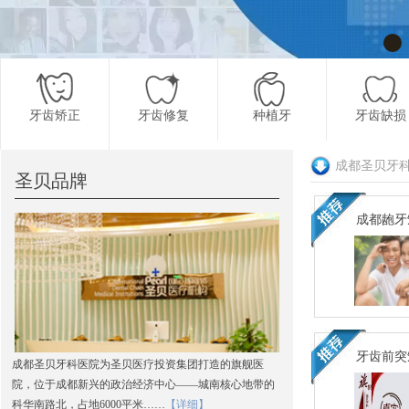
牙齿矫正
牙齿修复
种植牙
牙齿缺损
成都圣贝牙
圣贝品牌
更多项目
成都龅牙
牙齿前突
成都圣贝牙科医院为圣贝医疗投资集团打造的旗舰医
院，位于成都新兴的政治经济中心——城南核心地带的
科华南路北，占地6000平米……
【详细】