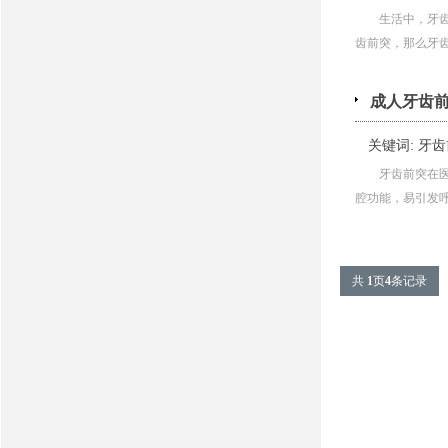
生活中，牙
齿前突，那么牙齿前
成人牙齿
关键词:
牙齿
牙齿前突在
腔功能，易引发呼吸
共
1
页
4
条记录