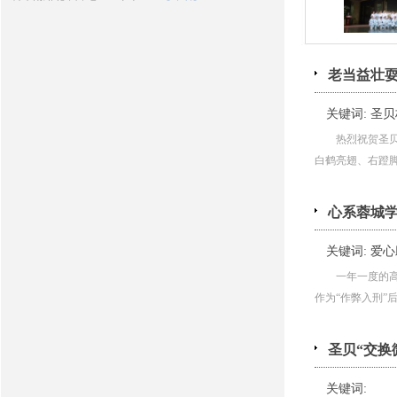
老当益壮耍
关键词:
圣贝
热烈祝贺圣
白鹤亮翅、右蹬脚，
心系蓉城学
关键词:
爱心
一年一度的
作为“作弊入刑”后
圣贝“交换
关键词: