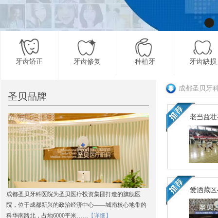
牙齿矫正
牙齿修复
种植牙
牙齿缺损
成都圣贝牙
圣贝品牌
更多项目
老当益壮
爱洒藏区
成都圣贝牙科医院为圣贝医疗投资集团打造的旗舰医
院，位于成都新兴的政治经济中心——城南核心地带的
科华南路北，占地6000平米……
【详细】