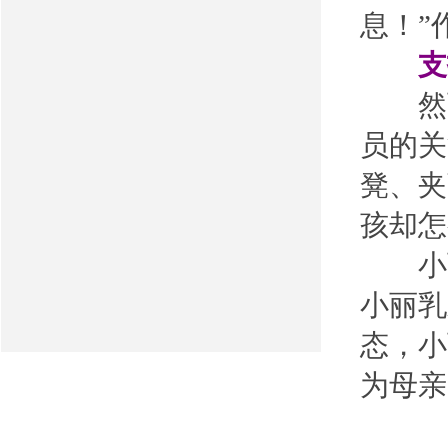
息！”
支招
然而
员的关
凳、夹
孩却怎
小丽
小丽乳
态，小
为母亲