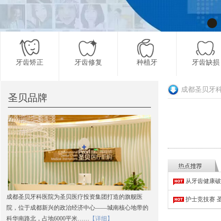
牙齿矫正
牙齿修复
种植牙
牙齿缺损
成都圣贝牙
圣贝品牌
更多项目
从牙齿健康破
成都圣贝牙科医院为圣贝医疗投资集团打造的旗舰医
护士竞技赛 
院，位于成都新兴的政治经济中心——城南核心地带的
科华南路北，占地6000平米……
【详细】