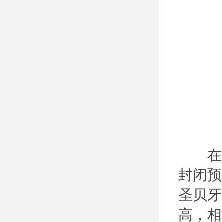
在本
封闭预
圣贝牙
高，相