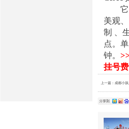
它不
美观、
制 、
点。单
钟。
>
挂号费
上一篇：
成都小孩