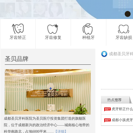
牙齿矫正
牙齿修复
种植牙
牙齿缺损
成都圣贝牙
圣贝品牌
更多项目
虎牙矫正什么
成都圣贝牙科医院为圣贝医疗投资集团打造的旗舰医
成都小孩虎牙
院，位于成都新兴的政治经济中心——城南核心地带的
科华南路北，占地6000平米……
【详细】