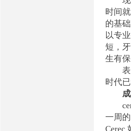
现在
时间就
的基础
以专业
短，牙
生有保
表示
时代已
成都
cer
一周的
Cer