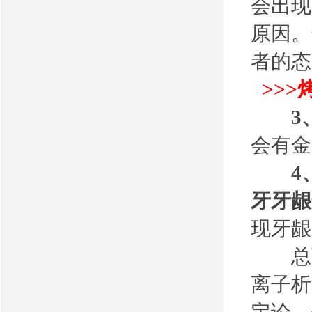
会出现
原因。
者的态
>>
3
会有金
4
牙牙龈
现牙龈
总而
离子析