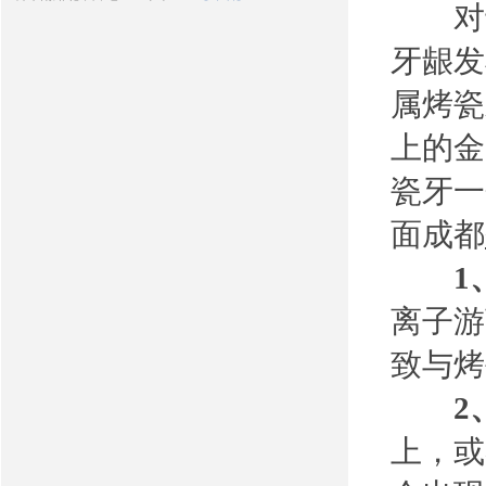
对于
牙龈发
属烤瓷
上的金
瓷牙一
面成都
1
离子游
致与烤
2
上，或