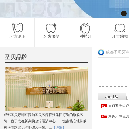
牙齿矫正
牙齿修复
种植牙
牙齿缺损
成都圣贝牙
圣贝品牌
更多项目
如何避免烤瓷
成都圣贝牙科医院为圣贝医疗投资集团打造的旗舰医
烤瓷牙掉色怎
院，位于成都新兴的政治经济中心——城南核心地带的
科华南路北，占地6000平米……
【详细】