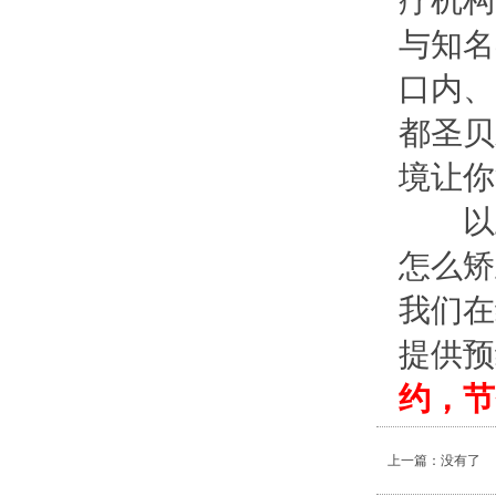
疗机构
与知名
口内、
都圣贝
境让你
以上
怎么矫
我们在
提供预
约，节
上一篇：没有了