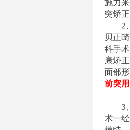
施力来
突矫正
2、
贝正畸
科手术
康矫正
面部形
前突用
3、
术一经