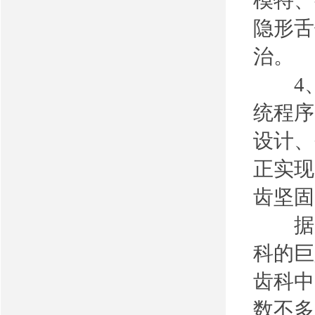
模特、
隐形舌
治。
4、
统程序
设计、
正实现
齿坚固
据成都
科的巨
齿科中
数不多