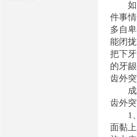
如果
件事情
多自卑
能闭拢
把下牙
的牙龈
齿外突
成
齿外突
1、
面黏上