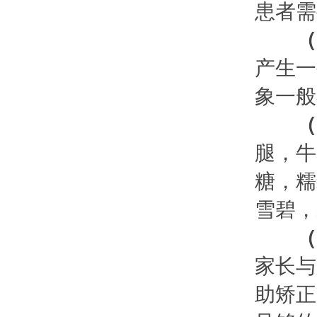
患者需
（
产生一
象一般
（
腿，牛
糖，糯
雪碧，
（
家长与
助矫正