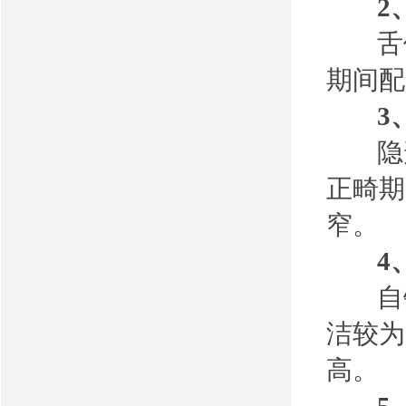
2、
舌侧
期间配
3、
隐形
正畸期
窄。
4、
自锁
洁较为
高。