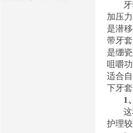
牙套
加压力
是潜移
带牙套
是绷瓷
咀嚼功
适合自
下牙套
1、
这种
护理较