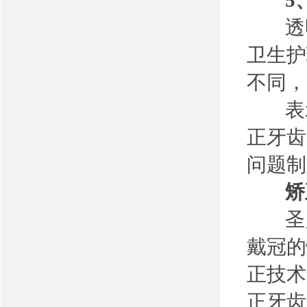
5、
透明
卫生护
不同，
表示
正牙齿
问题制
矫正
圣贝
戴冠的
正技术
正牙齿