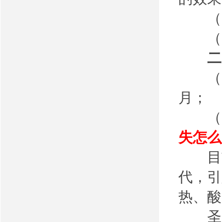
（6
（7
二、
（1
月；
（2
失怎么
目前
代，引
热、酸
圣贝