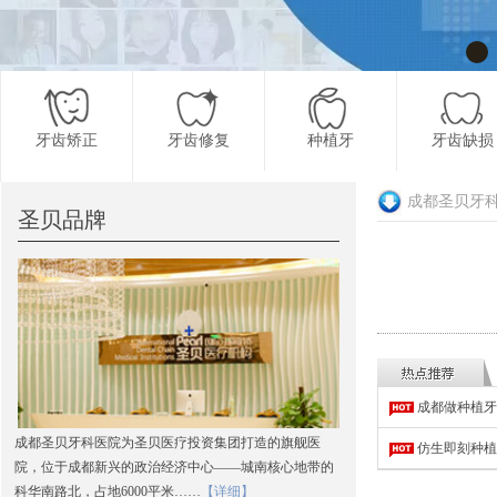
牙齿矫正
牙齿修复
种植牙
牙齿缺损
成都圣贝牙
圣贝品牌
更多项目
成都做种植牙
成都圣贝牙科医院为圣贝医疗投资集团打造的旗舰医
仿生即刻种植
院，位于成都新兴的政治经济中心——城南核心地带的
科华南路北，占地6000平米……
【详细】