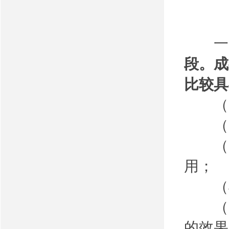
一
段。成
比较具
（1
（2
（3
用；
（4
（5
的效果