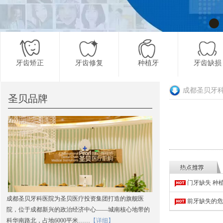
牙齿矫正
牙齿修复
种植牙
牙齿缺损
成都圣贝牙
圣贝品牌
更多项目
门牙缺失 种
成都圣贝牙科医院为圣贝医疗投资集团打造的旗舰医
前牙缺失的危
院，位于成都新兴的政治经济中心——城南核心地带的
科华南路北，占地6000平米……
【详细】