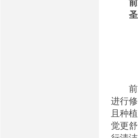
前
圣
前牙
进行修
且种植
觉更舒