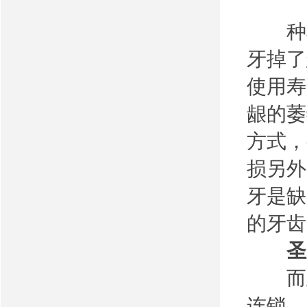
种植
牙掉了
使用寿
龈的萎
方式，
损另外
牙是缺
的牙齿
圣
而且
连锁—