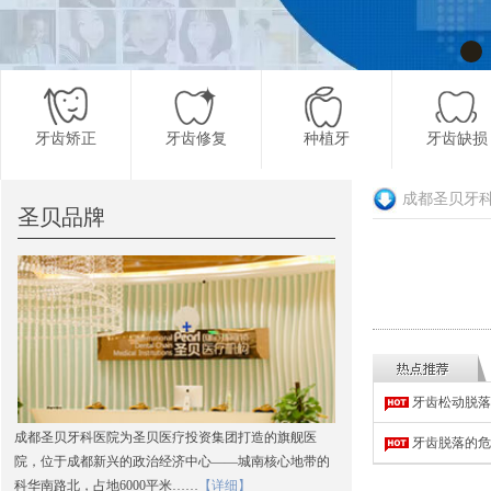
牙齿矫正
牙齿修复
种植牙
牙齿缺损
成都圣贝牙
圣贝品牌
更多项目
牙齿松动脱落
成都圣贝牙科医院为圣贝医疗投资集团打造的旗舰医
牙齿脱落的危
院，位于成都新兴的政治经济中心——城南核心地带的
科华南路北，占地6000平米……
【详细】