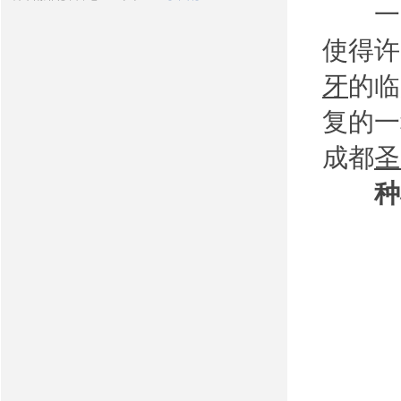
一口
使得许
牙
的临
复的一
成都
圣
种