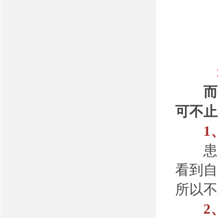
而色
可不止
1、
患有
看到自
所以不
2、