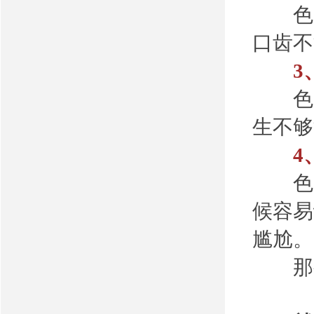
色素
口齿不
3、
色素
生不够
4、
色素
候容易
尴尬。
那么