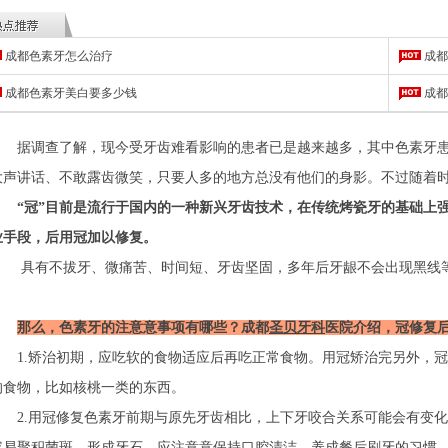
成都色素牙怎么治疗
成都
成都色素牙美白要多少钱
成都
据调查了解，现今受牙齿难看影响的患者已是越来越多，其中色素牙患者
大声讲话、不敢露齿微笑，只要人多的地方总没有他们的身影。不过随着
“冠”目前是流行于国内的一种新兴牙齿技术，在传统烤瓷牙的基础上
业手段，后用冠加以修复。
具有不拔牙、微痛苦、时间短、牙齿坚固，多年后牙龈不会出现黑线等
那么，色素牙的注意意事项有哪些？成都
圣贝牙科
医院介绍，冠修复
1.矫治初期，应吃软的食物适应后再吃正常食物。用冠矫治完另外，冠
的食物，比如核桃一类的东西。
2.用冠修复色素牙前期与原先牙齿相比，上下牙咬合关系可能会有变化
容易聚积菌斑，形成牙石，应注意意保持口腔清洁，养成餐后刷牙的习惯