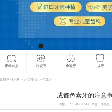
牙齿缺损
烤瓷牙
全瓷牙
拔牙
成都圣贝牙科
>
牙齿美白
>
色素牙
>
成都色素牙的注意
时间：2016-05-14 14:41 来源：成