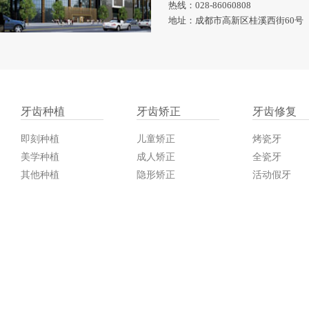
热线：028-86060808
地址：成都市高新区桂溪西街60号
牙齿种植
牙齿矫正
牙齿修复
即刻种植
儿童矫正
烤瓷牙
美学种植
成人矫正
全瓷牙
其他种植
隐形矫正
活动假牙